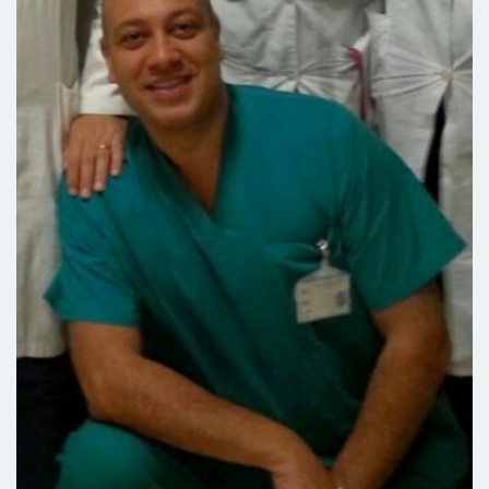
ottima consulenza
Paziente
Molto sicuro e professionale, sa rassicurare i
pazienti e conquistare i più piccoli con la sua
affabilità. Mostra molta esperienza con i
bambini. Dà spiegazioni chiare
pazientemente.
Paziente