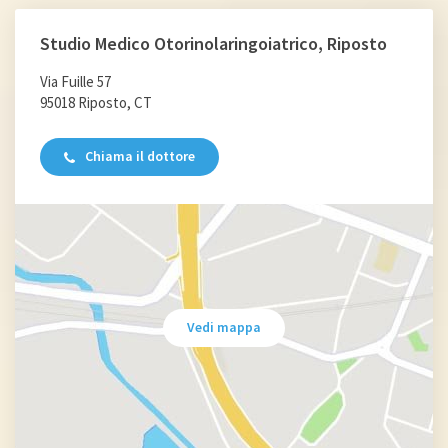
Calcolosi salivare
Studio Medico Otorinolaringoiatrico, Riposto
Parotite
Tumori di testa e collo
Via Fuille 57
Barotraumatismo
95018 Riposto, CT
Esofagite da reflusso
Chiama il dottore
Sindrome di Sjögren
Vedi mappa