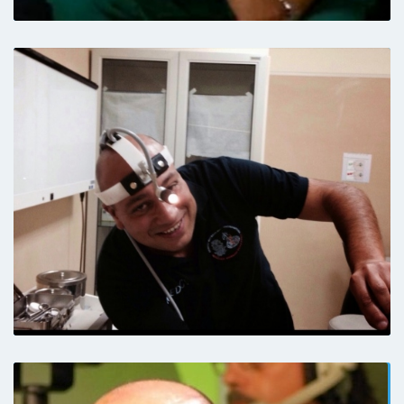
Medico eccezionale. È riuscito a mettere a
suo agio la mia bambina di tre anni
effettuando una visita molto accurata.
Esaustivo e dettagliato nelle spiegazioni.
Professionista competente e scrupoloso.
Paziente
Prima visita, ottima impressione. Le
recensioni positive, che avevo letto e che mi
avevano determinata a prenotare la visita
con il dott. Messina, hanno trovato pieno
riscontro