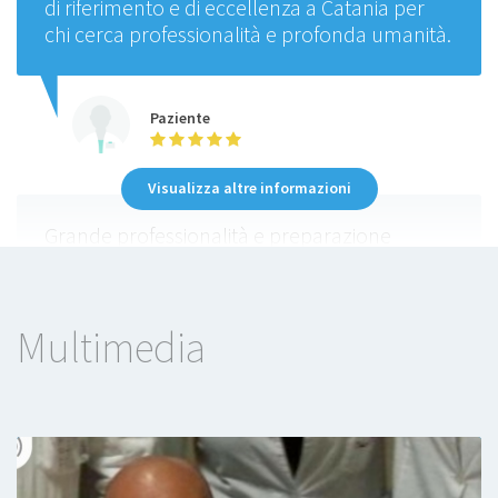
di riferimento e di eccellenza a Catania per
chi cerca professionalità e profonda umanità.
Paziente
Visualizza altre informazioni
Grande professionalità e preparazione
accompagnata da una sana empatia che
mette il paziente a proprio agio.
Multimedia
Paziente
Il Dottore Messina molto attento e una