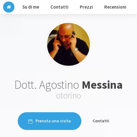
Su di me
Contatti
Prezzi
Recensioni
Dott. Agostino
Messina
otorino
Prenota una visita
Contatti