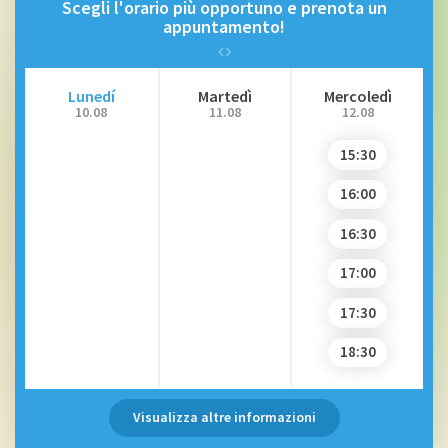
Scegli l'orario più opportuno e prenota un
appuntamento!
Lunedí
Martedì
Mercoledì
10.08
11.08
12.08
15:30
16:00
16:30
17:00
17:30
18:30
Visualizza altre informazioni