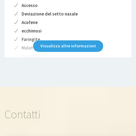
Ascesso
Deviazione del setto nasale
Acufene
ecchimosi
Faringite
Visualizza altre informazioni
Malattia congenita
tonsillite
Disfagia
Laringite
Vertigine
Labirintite
Otite
Sinusite
Contatti
malattia della ghiandola salivare
Sindrome delle apnee notturne
Tumore della laringe